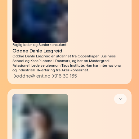
Faglig leder og Seniorkonsulent
Oddne Dahle Lægreid
Oddne Dahle Lægreid er utdannet fra Copenhagen Business
School og KaosPilotene i Danmark, og har en Mastergrad i
Relasjonell Ledelse gjennom Taos Institute. Han har internasjonal
og industriell HR-erfaring fra Aker-konsernet.
oddne@lent.no
916 30 135
Åpne