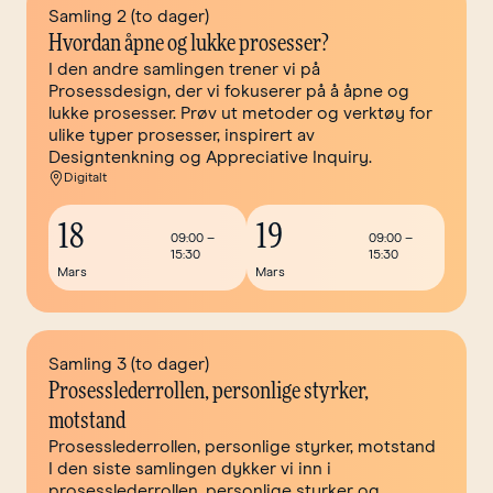
Samling 2 (to dager)
Hvordan åpne og lukke prosesser?
I den andre samlingen trener vi på
Prosessdesign, der vi fokuserer på å åpne og
lukke prosesser. Prøv ut metoder og verktøy for
ulike typer prosesser, inspirert av
Designtenkning og Appreciative Inquiry.
Digitalt
18
19
09:00
–
09:00
–
15:30
15:30
Mars
Mars
Samling 3 (to dager)
Prosesslederrollen, personlige styrker,
motstand
Prosesslederrollen, personlige styrker, motstand
I den siste samlingen dykker vi inn i
prosesslederrollen, personlige styrker og