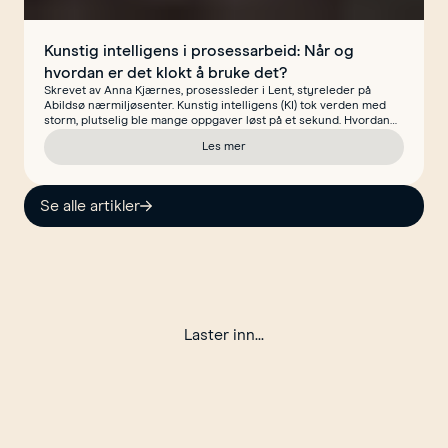
Kunstig intelligens i prosessarbeid: Når og
hvordan er det klokt å bruke det?
Skrevet av Anna Kjærnes, prosessleder i Lent, styreleder på
Abildsø nærmiljøsenter. Kunstig intelligens (KI) tok verden med
storm, plutselig ble mange oppgaver løst på et sekund. Hvordan
kan vi utnytte mulighetene som KI gir innenfor prosessledelse?
Les mer
Når er det lurt å få hjelp av KI og hvordan bruke det i praksis?
om Kunstig intelligens i 
Se alle artikler
Laster inn...