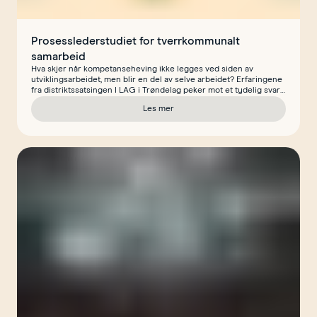
Prosesslederstudiet for tverrkommunalt
samarbeid
Hva skjer når kompetanseheving ikke legges ved siden av
utviklingsarbeidet, men blir en del av selve arbeidet? Erfaringene
fra distriktssatsingen I LAG i Trøndelag peker mot et tydelig svar:
Når kommuner utvikler prosesslederkompetanse mens de står i
Les mer
reelle utviklingsprosesser, styrkes også evnen til å skape varig
om Prosesslederstudiet for tverrkommun
utviklingskraft.