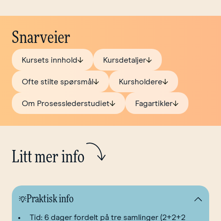
Snarveier
Kursets innhold
Kursdetaljer
Ofte stilte spørsmål
Kursholdere
Om Prosesslederstudiet
Fagartikler
Litt mer info
Praktisk info
Tid: 6 dager fordelt på tre samlinger (2+2+2