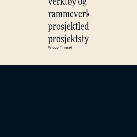
verktøy og
rammeverk for
prosjektledelse og
prosjektstyring.
Wiggo Finnset
Til forsiden
Kontor
Skippergata 9
0152 Oslo
Kontakt oss
kim-ole@lent.no