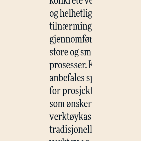
konkrete verktøy
og helhetlig
tilnærming til
gjennomføring av
store og små
prosesser. Kurset
anbefales spesielt
for prosjektledere
som ønsker mer i
verktøykassen enn
tradisjonelle