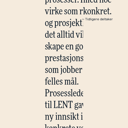
virke som rådgiver
konkret.
- Tidligere deltaker
og prosjektleder er
det alltid viktig å
skape en god
prestasjonsgruppe
som jobber mot
felles mål.
Prosesslederstudiet
til LENT gav meg
ny innsikt i