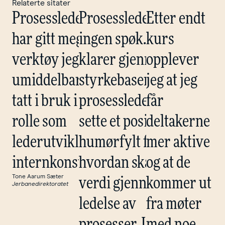
Relaterte sitater
Prosesslederstudiet
Prosessledelse er
Etter endt
har gitt meg flere
ingen spøk. LENT
kurs
verktøy jeg
klarer gjennom sitt
opplever
umiddelbart har
styrkebaserte
jeg at jeg
tatt i bruk i min
prosesslederkurs å
får
rolle som
sette et positivt og
deltakerne
lederutvikler og
humørfylt fokus på
mer aktive
internkonsulent.
hvordan skape
og at de
Tone Aarum Sæter
verdi gjennom god
kommer ut
Jerbanedirektoratet
ledelse av
fra møter
prosesser. I mitt
med noe