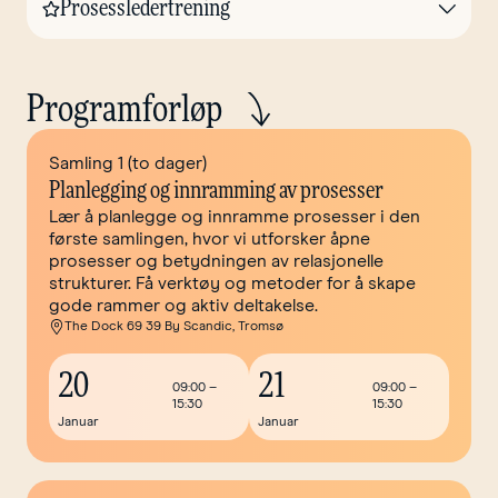
Prosessledertrening
Programforløp
Samling 1 (to dager)
Planlegging og innramming av prosesser
Lær å planlegge og innramme prosesser i den
første samlingen, hvor vi utforsker åpne
prosesser og betydningen av relasjonelle
strukturer. Få verktøy og metoder for å skape
gode rammer og aktiv deltakelse.
The Dock 69 39 By Scandic, Tromsø
20
21
09:00
–
09:00
–
15:30
15:30
Januar
Januar