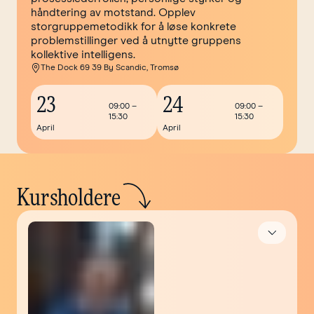
håndtering av motstand. Opplev
storgruppemetodikk for å løse konkrete
problemstillinger ved å utnytte gruppens
kollektive intelligens.
The Dock 69 39 By Scandic, Tromsø
23
24
09:00
–
09:00
–
15:30
15:30
April
April
Kursholdere
Åpne