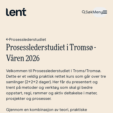
Til forsiden
Åpne
Søk
Meny
Prosesslederstudiet
Prosesslederstudiet
i
Tromsø
-
Våren
2026
Velkommen til Prosesslederstudiet i Troms/Tromsø.
Dette er et veldig praktisk rettet kurs som går over tre
samlinger (2+2+2 dager). Her får du presentert og
trent på metoder og verktøy som skal gi bedre
oppstart, regi, rammer og aktiv deltakelse i møter,
prosjekter og prosesser.
Gjennom en kombinasjon av teori, praktiske