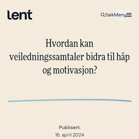
Til forsiden
Åpne
Søk
Meny
Hvordan
kan
veiledningssamtaler
bidra
til
håp
og
motivasjon?
Publisert:
16. april 2024