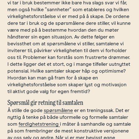
vi tar i bruk bestemmer ikke bare hva slags svar vi får,
men også hvilke ”sannheter” som etableres og hvilken
virkelighetsforståelse vi er med på å skape. De ordene
dere tar i bruk og de spørsmålene dere stiller, vil kunne
være med på å bestemme hvordan den du møter
håndterer sin egen situasjon. Av dette følger en
bevissthet om at spørsmålene vi stiller, samtalene vi
inviterer til, påvirker virkeligheten til dem vi forholder
oss til. Problemer kan forstås som frustrerte drømmer.
I dette ligger det et stort, og i mange tilfeller uutnyttet
potensial. Hvilke samtaler skaper håp og optimisme?
Hvordan kan man gå fram for å skape en
virkelighetsforståelse som skaper lyst og motivasjon
til aktivt gode valg for egen fremtid?
Spørsmål gir retning til samtalen
Å stille de gode
spørsmålene
er en treningssak. Det er
nyttig å tenke på både uformelle og formelle samtaler
som
ferdighetstrening
i måter å samhandle og samtale
på som frembringer de mest konstruktive versjonene
av oss selv og andre. Når vi er mer bevisst egne