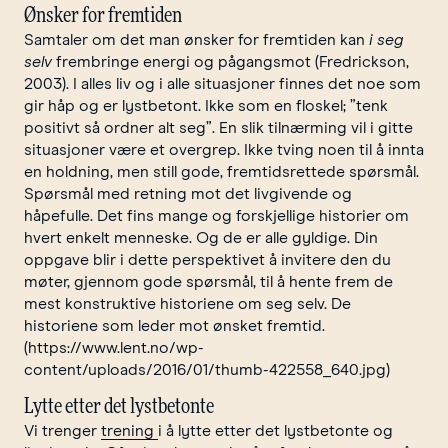
Ønsker for fremtiden
Samtaler om det man ønsker for fremtiden kan
i seg
selv
frembringe energi og pågangsmot (Fredrickson,
2003). I alles liv og i alle situasjoner finnes det noe som
gir håp og er lystbetont. Ikke som en floskel; ”tenk
positivt så ordner alt seg”. En slik tilnærming vil i gitte
situasjoner være et overgrep. Ikke tving noen til å innta
en holdning, men still gode, fremtidsrettede spørsmål.
Spørsmål med retning mot det livgivende og
håpefulle. Det fins mange og forskjellige historier om
hvert enkelt menneske. Og de er alle gyldige. Din
oppgave blir i dette perspektivet å invitere den du
møter, gjennom gode spørsmål, til å hente frem de
mest konstruktive historiene om seg selv. De
historiene som leder mot ønsket fremtid.
(https://www.lent.no/wp-
content/uploads/2016/01/thumb-422558_640.jpg)
Lytte etter det lystbetonte
Vi trenger
trening
i å lytte etter det lystbetonte og