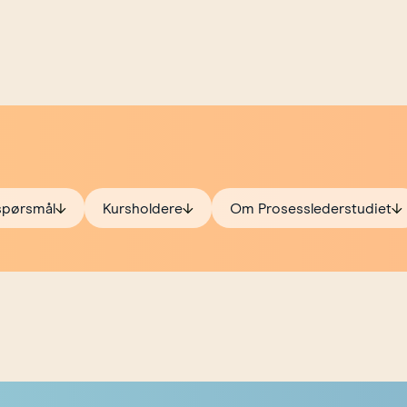
 spørsmål
Kursholdere
Om Prosesslederstudiet