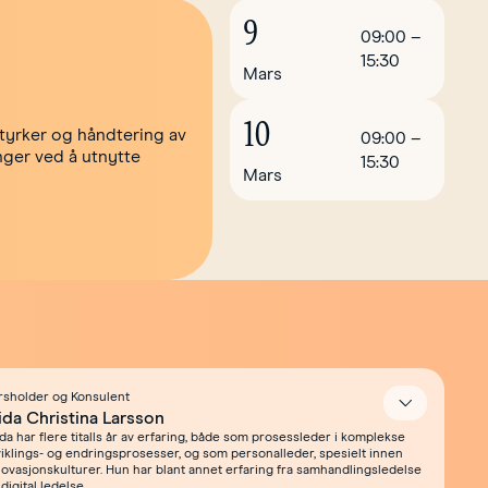
9
09:00
–
15:30
Mars
10
styrker og håndtering av
09:00
–
nger ved å utnytte
15:30
Mars
rsholder og Konsulent
Åpne
ida Christina Larsson
da har flere titalls år av erfaring, både som prosessleder i komplekse
viklings- og endringsprosesser, og som personalleder, spesielt innen
novasjonskulturer. Hun har blant annet erfaring fra samhandlingsledelse
digital ledelse.