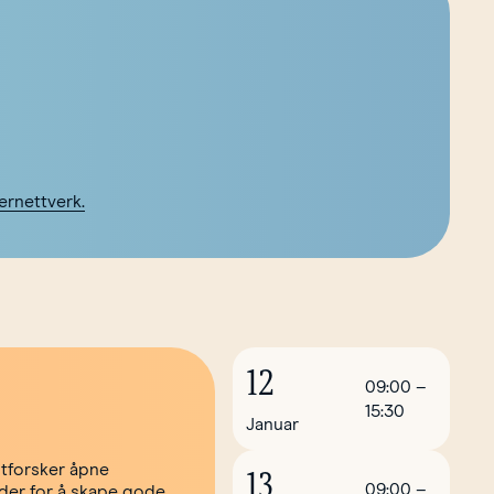
ernettverk.
12
09:00
–
15:30
Januar
utforsker åpne
13
09:00
–
oder for å skape gode