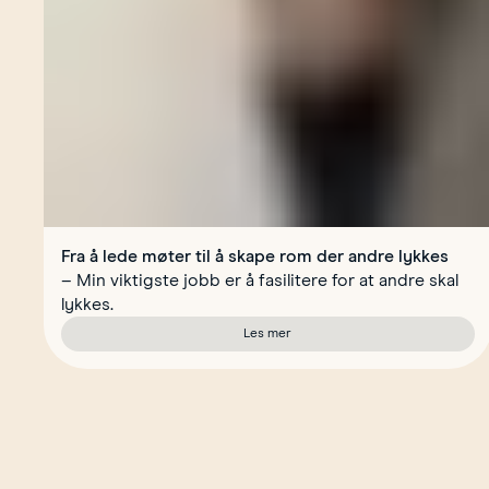
Fra å lede møter til å skape rom der andre lykkes
– Min viktigste jobb er å fasilitere for at andre skal
lykkes.
Les mer
om Fra å lede møter til å skape rom 