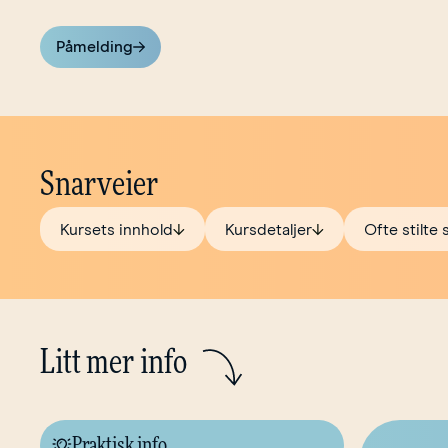
Påmelding
Snarveier
Kursets innhold
Kursdetaljer
Ofte stilte
Litt mer info
Praktisk info