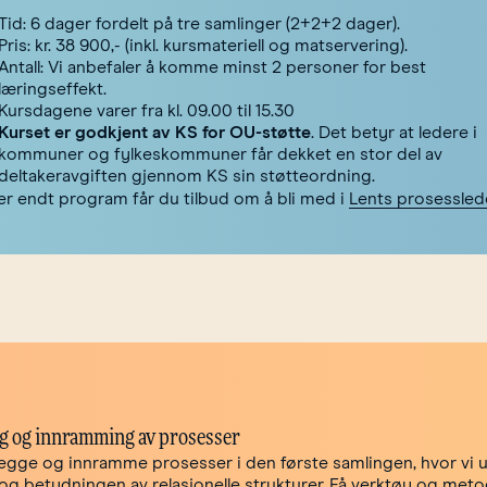
Tid: 6 dager fordelt på tre samlinger (2+2+2 dager).
Pris: kr. 38 900,- (inkl. kursmateriell og matservering).
Antall: Vi anbefaler å komme minst 2 personer for best
læringseffekt.
Kursdagene varer fra kl. 09.00 til 15.30
Kurset er godkjent av KS for OU-støtte
. Det betyr at ledere i
kommuner og fylkeskommuner får dekket en stor del av
deltakeravgiften gjennom KS sin støtteordning.
er endt program får du tilbud om å bli med i
Lents prosessled
g og innramming av prosesser
legge og innramme prosesser i den første samlingen, hvor vi 
og betydningen av relasjonelle strukturer. Få verktøy og met