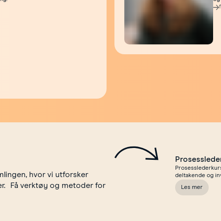
Prosesslede
Prosesslederkurs 
lingen, hvor vi utforsker
deltakende og in
er. Få verktøy og metoder for
Les mer
om Prosessled