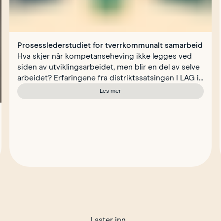
Prosesslederstudiet for tverrkommunalt samarbeid
Hva skjer når kompetanseheving ikke legges ved
siden av utviklingsarbeidet, men blir en del av selve
arbeidet? Erfaringene fra distriktssatsingen I LAG i
Trøndelag peker mot et tydelig svar: Når kommuner
Les mer
om Prosesslederstudiet for tverrkommun
utvikler prosesslederkompetanse mens de står i
reelle utviklingsprosesser, styrkes også evnen til å
skape varig utviklingskraft.
der andre lykkes
Laster inn...