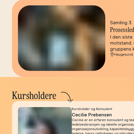
Samling 3
Prosessled
I den siste
motstand. 
gruppens k
Haugesund
Kursholdere
Kursholder og Konsulent
Cecilie Prebensen
Cecilie er en erfaren konsulent og te
ledelsesbransjen og ideelle organisa
organisasjonsutvikling, kapasitetsbyg
ledelse, barns rettigheter og inkluderi