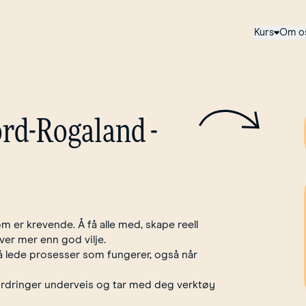
Kurs
Om o
rd-Rogaland
-
m er krevende. Å få alle med, skape reell
ever mer enn god vilje.
å lede prosesser som fungerer, også når
ordringer underveis og tar med deg verktøy