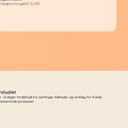
frida@lent.no
922 12 030
rstudiet
- 6 dager fordelt på tre samlinger. Metoder og verktøy for å lede
volverende prosesser.
erstudiet