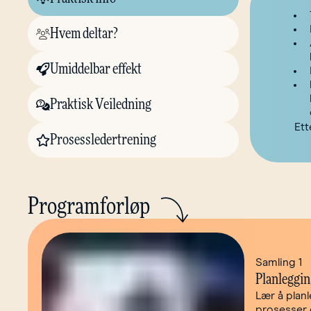
Hvem deltar?
Umiddelbar effekt
Praktisk Veiledning
Ett
Prosessledertrening
Programforløp
Samling 1
Planleggin
Lær å plan
prosesser 