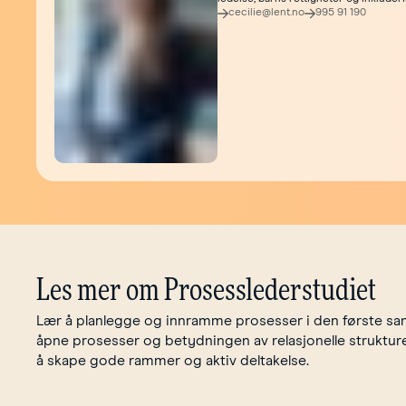
cecilie@lent.no
995 91 190
Les mer om Prosesslederstudiet
Lær å planlegge og innramme prosesser i den første sam
åpne prosesser og betydningen av relasjonelle struktur
å skape gode rammer og aktiv deltakelse.