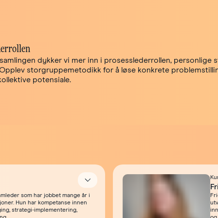
errollen
 samlingen dykker vi mer inn i prosesslederrollen, personlige 
Opplev storgruppemetodikk for å løse konkrete problemstilli
ollektive potensiale.
Ku
Åpne
Fr
amleder som har jobbet mange år i
Fri
sjoner. Hun har kompetanse innen
ut
ging, strategi-implementering,
in
ng.
og 