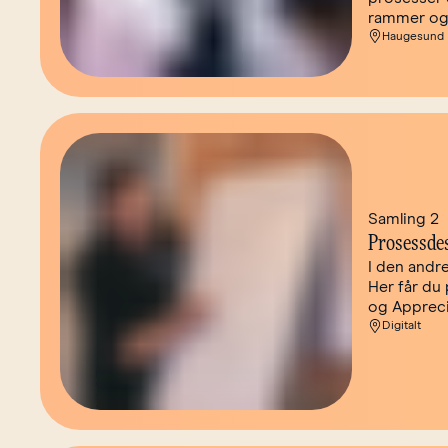
rammer og 
Haugesund
Samling 2
Prosessde
I den andr
Her får du
og Appreci
Digitalt