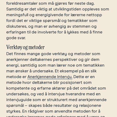
foreldresamtaler som må gjøres før neste dag.
Samtidig er det viktig at utviklingstiden oppleves som
meningsfull og energigivende for lærerne nettopp
fordi det er viktige spørsmål og tematikker som
diskuteres, og man er avhengig av stemmen og
erfaringen til de involverte for å lykkes med å finne
gode svar.
Verktøy og metoder
Det finnes mange gode verktøy og metoder som
anerkjenner deltakernes perspektiver og gir dem
energi, samtidig som man lærer noe om tematikken
man ønsker å undersøke. Et eksempel på en slik
metode er
Anerkjennende Intervju.
Dette er en
metode hvor deltakerne blir posisjonert som
kompetente og erfarne aktører på det området som
undersøkes, og ved å intervjue hverandre med en
intervjuguide som er strukturert med anerkjennende
spørsmål – skapes både resultater og relasjonene
styrkes. En rådgiver som anvendte metoden for å