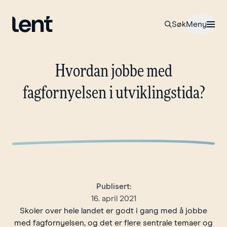
Til forsiden
Åpne
Søk
Meny
Hvordan
jobbe
med
fagfornyelsen
i
utviklingstida?
Publisert:
16. april 2021
Skoler over hele landet er godt i gang med å jobbe
med fagfornyelsen, og det er flere sentrale temaer og