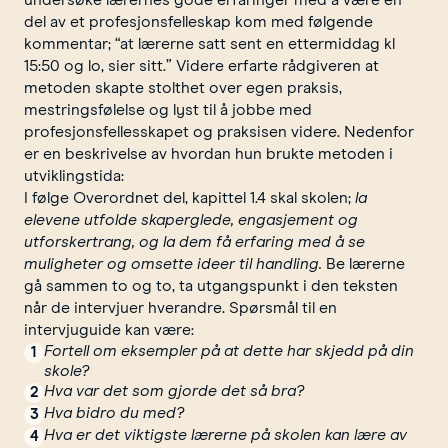
undersøke lærernes gode erfaringer med å være en
del av et profesjonsfelleskap kom med følgende
kommentar; “at lærerne satt sent en ettermiddag kl
15:50 og lo, sier sitt.” Videre erfarte rådgiveren at
metoden skapte stolthet over egen praksis,
mestringsfølelse og lyst til å jobbe med
profesjonsfellesskapet og praksisen videre. Nedenfor
er en beskrivelse av hvordan hun brukte metoden i
utviklingstida:
I følge Overordnet del, kapittel 1.4 skal skolen;
la
elevene utfolde skaperglede, engasjement og
utforskertrang, og la dem få erfaring med å se
muligheter og omsette ideer til handling.
Be lærerne
gå sammen to og to, ta utgangspunkt i den teksten
når de intervjuer hverandre. Spørsmål til en
intervjuguide kan være:
Fortell om eksempler på at dette har skjedd på din
skole?
Hva var det som gjorde det så bra?
Hva bidro du med?
Hva er det viktigste lærerne på skolen kan lære av