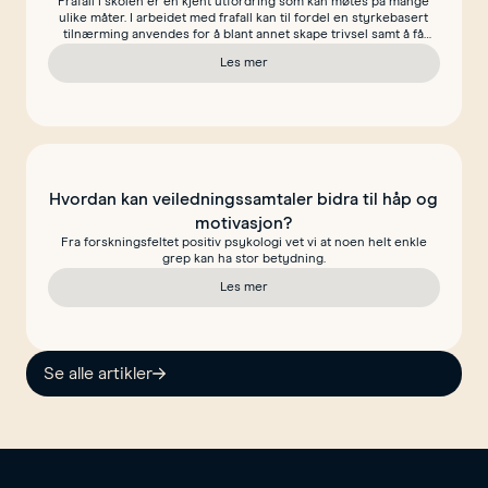
Frafall i skolen er en kjent utfordring som kan møtes på mange
ulike måter. I arbeidet med frafall kan til fordel en styrkebasert
tilnærming anvendes for å blant annet skape trivsel samt å få
frem styrker og ressurser hos seg selv og andre.
Les mer
om Hvordan jobbe med frafall i skolen?
Hvordan kan veiledningssamtaler bidra til håp og
motivasjon?
Fra forskningsfeltet positiv psykologi vet vi at noen helt enkle
grep kan ha stor betydning.
Les mer
om Hvordan kan veiledningssamtaler bidra
Se alle artikler