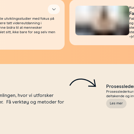
Ku
Åpne
Fa
le utviklingsstudier med fokus på
Fa
ere tatt videreutdanning i
og
nne bidra til at mennesker
st
let sitt, ikke bare for seg selv men
ste
Prosesslede
Prosesslederkurs 
lingen, hvor vi utforsker
deltakende og in
er. Få verktøy og metoder for
Les mer
om Prosessled