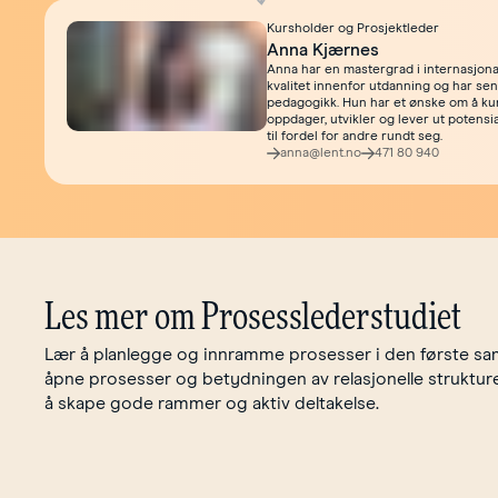
Kursholder og Prosjektleder
Anna Kjærnes
Anna har en mastergrad i internasjona
kvalitet innenfor utdanning og har sen
pedagogikk. Hun har et ønske om å ku
oppdager, utvikler og lever ut potensia
til fordel for andre rundt seg.
anna@lent.no
471 80 940
Les mer om Prosesslederstudiet
Lær å planlegge og innramme prosesser i den første sam
åpne prosesser og betydningen av relasjonelle struktur
å skape gode rammer og aktiv deltakelse.