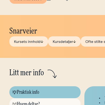
Snarveier
Kursets innhold
Kursdetaljer
Ofte stilte
Litt mer info
Praktisk info
Hvem deltar?