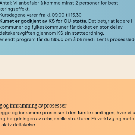
Antall: Vi anbefaler å komme minst 2 personer for best
læringseffekt.
Kursdagene varer fra kl. 09.00 til 15.30
Kurset er godkjent av KS for OU-støtte
. Det betyr at ledere i
kommuner og fylkeskommuner får dekket en stor del av
deltakeravgiften gjennom KS sin støtteordning.
er endt program får du tilbud om å bli med i
Lents prosessled
g og innramming av prosesser
legge og innramme prosesser i den første samlingen, hvor vi 
og betydningen av relasjonelle strukturer. Få verktøy og met
aktiv deltakelse.