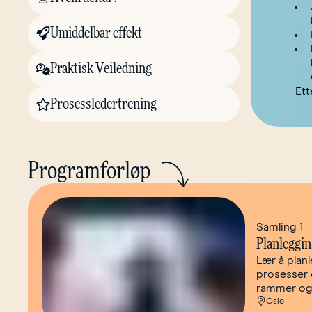
Umiddelbar effekt
Praktisk Veiledning
Ett
Prosessledertrening
Programforløp
Samling 1
Planleggin
Lær å plan
prosesser 
rammer og 
Oslo