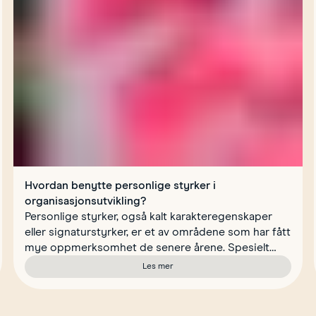
?
Hvordan benytte personlige styrker i
organisasjonsutvikling?
Personlige styrker, også kalt karakteregenskaper
eller signaturstyrker, er et av områdene som har fått
mye oppmerksomhet de senere årene. Spesielt
innen feltene postitiv psykolog og coaching – og
Les mer
om Hvordan benytte personlige styrker i 
det er ikke uten grunn.