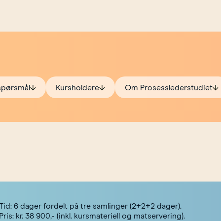
 spørsmål
Kursholdere
Om Prosesslederstudiet
Tid: 6 dager fordelt på tre samlinger (2+2+2 dager).
Pris: kr. 38 900,- (inkl. kursmateriell og matservering).