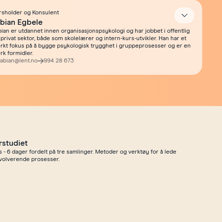
rsholder og Konsulent
Åpne
bian Egbele
bian er utdannet innen organisasjonspsykologi og har jobbet i offentlig
 privat sektor, både som skolelærer og intern-kurs-utvikler. Han har et
erkt fokus på å bygge psykologisk trygghet i gruppeprosesser og er en
rk formidler.
fabian@lent.no
994 28 673
rstudiet
- 6 dager fordelt på tre samlinger. Metoder og verktøy for å lede
volverende prosesser.
erstudiet